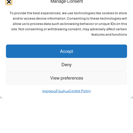
Manage Consent
To provide the best experiences, we use technologies like cookies to store
and/or access device information. Consenting to these technologies will
allow us to process data such as browsing behavior or unique IDs on this
site. Not consenting or withdrawing consent, may adversely affect certain
features and functions.
Accept
Deny
View preferences
Cookie Policy
سياسة الخصوصية
مال و أعمال
تحميل كشوفات الغاز في غزة والشمال 3-8-2026.....
«بطاقتي».. خطوة جديدة لتسهيل دفع تكاليف النقل...
سلطة النقد الفلسطينية: بالإمكان فتح حسابات جديدة...