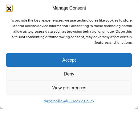
Manage Consent
To provide the best experiences, we use technologies like cookies to store
and/or access device information. Consenting to these technologies will
allow us to process data such as browsing behavior or unique IDs on this
site. Not consenting or withdrawing consent, may adversely affect certain
features and functions.
Accept
Deny
View preferences
Cookie Policy
سياسة الخصوصية
مال و أعمال
تحميل كشوفات الغاز في غزة والشمال 3-8-2026.....
«بطاقتي».. خطوة جديدة لتسهيل دفع تكاليف النقل...
سلطة النقد الفلسطينية: بالإمكان فتح حسابات جديدة...