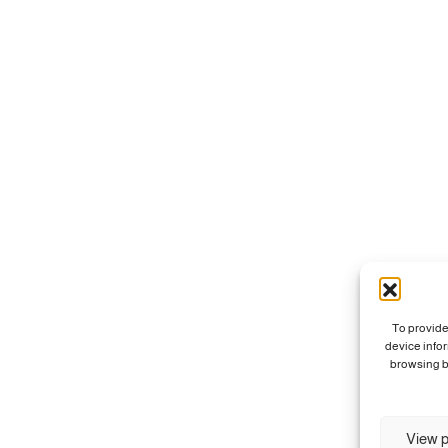
To provide
device info
browsing b
View p