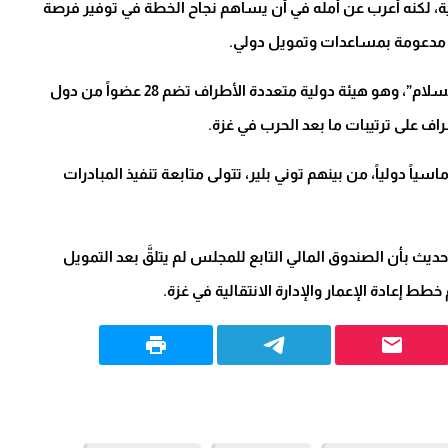
غاية، لكنه أعرب عن أمله في أن يساهم نجاح الخطة في توفير فرصة
مدعومة بمساعدات وتمويل دولي.
وكان ترامب قد أعلن في يناير الماضي تأسيس “مجلس السلام”، وهو هيئة دولية متعددة الأطراف تضم 28 عضواً من دول
اف على ترتيبات ما بعد الحرب في غزة.
ية مكونة من 14 شخصية ودبلوماسياً دولياً، من بينهم توني بلير، تتولى متابعة تنفيذ المبادرات
يث بأن الصندوق المالي التابع للمجلس لم يتلقَّ بعد التمويل
طط إعادة الإعمار والإدارة الانتقالية في غزة.