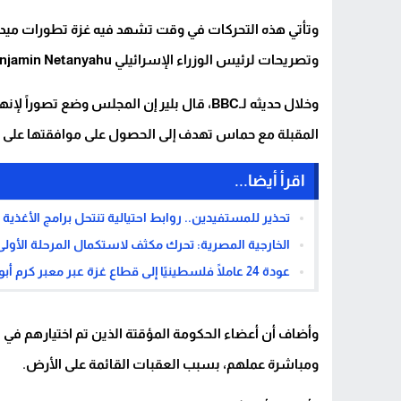
وتأتي هذه التحركات في وقت تشهد فيه غزة تطورات ميداني
وتصريحات لرئيس الوزراء الإسرائيلي Benjamin Netanyahu بشأن توسيع نطاق السيطرة العسكرية داخل القطاع.
وخلال حديثه لـBBC، قال بلير إن المجلس وضع ت
المقبلة مع حماس تهدف إلى الحصول على موافقتها على ت
اقرأ أيضا...
تحذير للمستفيدين.. روابط احتيالية تنتحل برامج الأغذية
الخارجية المصرية: تحرك مكثف لاستكمال المرحلة الأو
عودة 24 عاملًا فلسطينيًا إلى قطاع غزة عبر معبر كرم أبو سالم
وأضاف أن أعضاء الحكومة المؤقتة الذين تم اختيارهم في فب
ومباشرة عملهم، بسبب العقبات القائمة على الأرض.