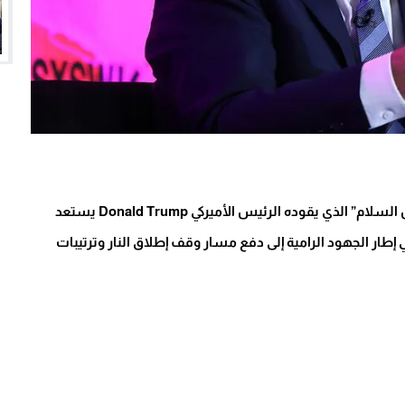
أعلن رئيس الوزراء البريطاني الأسبق توني بلير أن “مجلس السلام” الذي يقوده الرئيس الأميركي Donald Trump يستعد
طار الجهود الرامية إلى دفع مسار وقف إطلاق النار وترتيبات