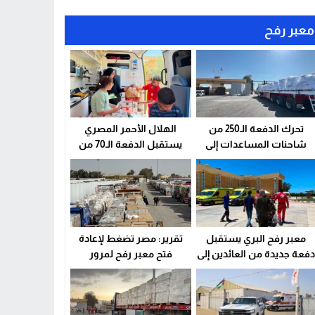
معبر رفح
تحرك الدفعة الـ250 من
الهلال الأحمر المصري
شاحنات المساعدات إلى
يستقبل الدفعة الـ70 من
قطاع غزة من أمام معبر رفح
الجرحى والمرضى
الفلسطينيين عبر معبر رفح
معبر رفح البري يستقبل
تقرير: مصر تضغط لإعادة
فعة جديدة من العائدين إلى
فتح معبر رفح لمرور
قطاع غزة
البضائع.. وموقف إسرائيلي
من المقترح