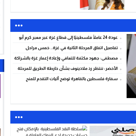
البطالة
عودة 24 عاملًا فلسطينيًا إلى قطاع غزة عبر معبر كرم أبو
سالم
تفاصيل اتفاق المرحلة الثانية في غزة.. خمس مراحل
ومسار تدريجي لإدارة القطاع
مصطفى: جهود مكثفة للتعافي وإعادة إعمار غزة بالشراكة
مع الأمم المتحدة
الأخضر: ننتظر رد ملادينوف بشأن خارطة الطريق للمرحلة
الثانية من اتفاق غزة
سفارة فلسطين بالقاهرة توضح آليات التقدم للمنح
الجامعية في مصر