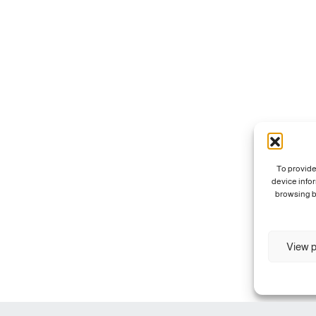
To provide
device info
browsing b
View p