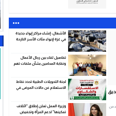
الحكومية وإعلان حل اللجنة
الأشغال: إنشاء مراكز إيواء جديدة
في غزة لإيواء مئات الأسر النازحة
تفاصيل لقاء بين رجال الأعمال
ونقابة المحامين بشأن ملفات تهم
القطاع الخاص بغزة
لجنة التحويلات الطبية تحدد نقاط
الاستعلام عن حالات المرضى في
ديق
غزة
وزيرة العمل تعلن إطلاق “ائتلاف
د من
تمكينها” لدعم المرأة وتخفيض