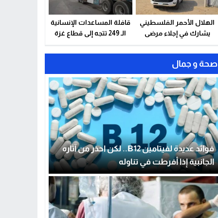
الهلال الأحمر الفلسطيني
قافلة المساعدات الإنسانية
يشارك في إجلاء مرضى
الـ 249 تتجه إلى قطاع غزة
مرافقين من غزة للعلاج عبر
معبر رفح
صحة و جمال
فوائد عديدة لفيتامين B12.. لكن احذر من آثاره
الجانبية إذا أفرطت في تناوله