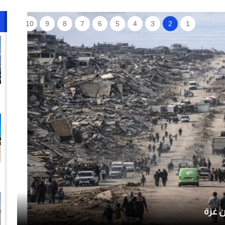
10
9
8
7
6
5
4
3
2
1
د