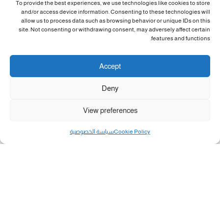
To provide the best experiences, we use technologies like cookies to store
and/or access device information. Consenting to these technologies will
allow us to process data such as browsing behavior or unique IDs on this
site. Not consenting or withdrawing consent, may adversely affect certain
features and functions.
Accept
Deny
View preferences
Cookie Policy
سياسة الخصوصية
مال و أعمال
تحميل كشوفات الغاز في غزة والشمال 3-8-2026.....
«بطاقتي».. خطوة جديدة لتسهيل دفع تكاليف النقل...
سلطة النقد الفلسطينية: بالإمكان فتح حسابات جديدة...
هآرتس: إسرائيل تدرس رد الأخضر وترقب اجتماع...