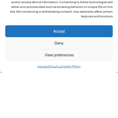
and/or access device information. Consenting to these technologies will
allow us to process data such as browsing behavior or unique IDs on this
site. Not consenting or withdrawing consent, may adversely affect certain
features and functions.
Accept
Deny
View preferences
Cookie Policy
سياسة الخصوصية
مال و أعمال
تحميل كشوفات الغاز في غزة والشمال 3-8-2026.....
«بطاقتي».. خطوة جديدة لتسهيل دفع تكاليف النقل...
سلطة النقد الفلسطينية: بالإمكان فتح حسابات جديدة...
هآرتس: إسرائيل تدرس رد الأخضر وترقب اجتماع...
انضم الينا على فيسبوك