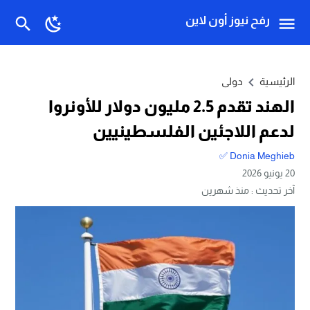
رفح نيوز أون لاين
الرئيسية
دولى
الهند تقدم 2.5 مليون دولار للأونروا
لدعم اللاجئين الفلسطينيين
Donia Meghieb ✅
20 يونيو 2026
آخر تحديث :
منذ شهرين