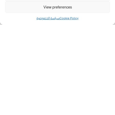
View preferences
Cookie Policy
سياسة الخصوصية
مال و أعمال
تحميل كشوفات الغاز في غزة والشمال 3-8-2026.....
«بطاقتي».. خطوة جديدة لتسهيل دفع تكاليف النقل...
سلطة النقد الفلسطينية: بالإمكان فتح حسابات جديدة...
هآرتس: إسرائيل تدرس رد الأخضر وترقب اجتماع...
انضم الينا على فيسبوك
"رفح الآن" هو موقع إخباري يركز على تقديم آخر الأخبار
والتطورات المتعلقة بمدينة رفح الفلسطينية. يهدف الموقع