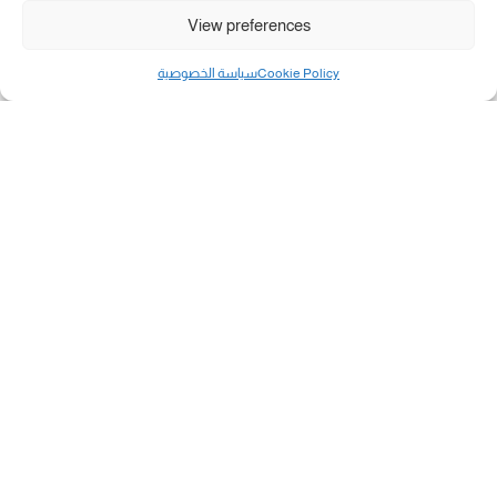
View preferences
Cookie Policy
سياسة الخصوصية
مال و أعمال
تحميل كشوفات الغاز في غزة والشمال 3-8-2026.....
«بطاقتي».. خطوة جديدة لتسهيل دفع تكاليف النقل...
سلطة النقد الفلسطينية: بالإمكان فتح حسابات جديدة...
هآرتس: إسرائيل تدرس رد الأخضر وترقب اجتماع...
انضم الينا على فيسبوك
"رفح الآن" هو موقع إخباري يركز على تقديم آخر الأخبار
والتطورات المتعلقة بمدينة رفح الفلسطينية. يهدف الموقع
إلى توفير تغطية شاملة للأحداث المحلية، بما في ذلك الأخبار