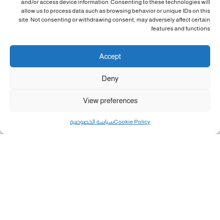
and/or access device information. Consenting to these technologies will
allow us to process data such as browsing behavior or unique IDs on this
site. Not consenting or withdrawing consent, may adversely affect certain
features and functions.
Accept
Deny
View preferences
Cookie Policy
سياسة الخصوصية
مال و أعمال
تحميل كشوفات الغاز في غزة والشمال 3-8-2026.....
«بطاقتي».. خطوة جديدة لتسهيل دفع تكاليف النقل...
سلطة النقد الفلسطينية: بالإمكان فتح حسابات جديدة...
هآرتس: إسرائيل تدرس رد الأخضر وترقب اجتماع...
انضم الينا على فيسبوك