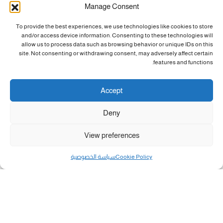
Manage Consent
To provide the best experiences, we use technologies like cookies to store
and/or access device information. Consenting to these technologies will
allow us to process data such as browsing behavior or unique IDs on this
site. Not consenting or withdrawing consent, may adversely affect certain
features and functions.
Accept
Deny
View preferences
Cookie Policy
سياسة الخصوصية
مال و أعمال
تحميل كشوفات الغاز في غزة والشمال 3-8-2026.....
«بطاقتي».. خطوة جديدة لتسهيل دفع تكاليف النقل...
سلطة النقد الفلسطينية: بالإمكان فتح حسابات جديدة...