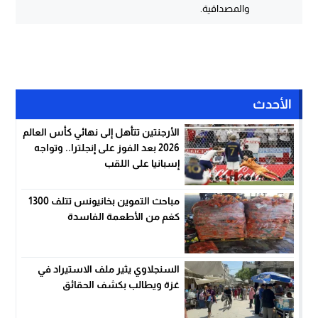
والمصداقية.
الأحدث
الأرجنتين تتأهل إلى نهائي كأس العالم
2026 بعد الفوز على إنجلترا.. وتواجه
إسبانيا على اللقب
مباحث التموين بخانيونس تتلف 1300
كغم من الأطعمة الفاسدة
السنجلاوي يثير ملف الاستيراد في
غزة ويطالب بكشف الحقائق