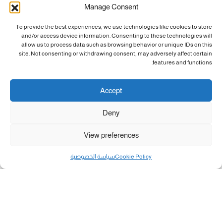
Manage Consent
To provide the best experiences, we use technologies like cookies to store
and/or access device information. Consenting to these technologies will
allow us to process data such as browsing behavior or unique IDs on this
site. Not consenting or withdrawing consent, may adversely affect certain
features and functions.
Accept
Deny
View preferences
Cookie Policy
سياسة الخصوصية
مال و أعمال
تحميل كشوفات الغاز في غزة والشمال 3-8-2026.....
«بطاقتي».. خطوة جديدة لتسهيل دفع تكاليف النقل...
سلطة النقد الفلسطينية: بالإمكان فتح حسابات جديدة...