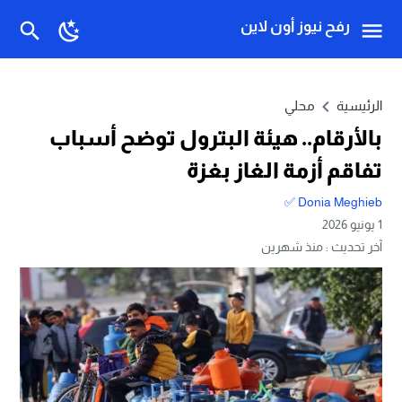
رفح نيوز أون لاين
الرئيسية
محلي
بالأرقام.. هيئة البترول توضح أسباب
تفاقم أزمة الغاز بغزة
Donia Meghieb ✅
1 يونيو 2026
آخر تحديث :
منذ شهرين