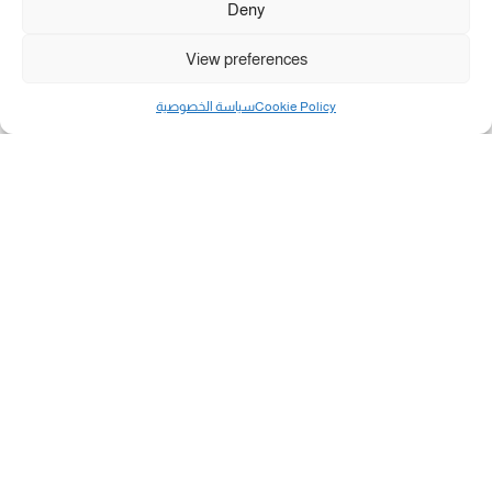
Deny
View preferences
Cookie Policy
سياسة الخصوصية
مال و أعمال
تحميل كشوفات الغاز في غزة والشمال 3-8-2026.....
«بطاقتي».. خطوة جديدة لتسهيل دفع تكاليف النقل...
سلطة النقد الفلسطينية: بالإمكان فتح حسابات جديدة...
هآرتس: إسرائيل تدرس رد الأخضر وترقب اجتماع...
انضم الينا على فيسبوك
"رفح الآن" هو موقع إخباري يركز على تقديم آخر الأخبار