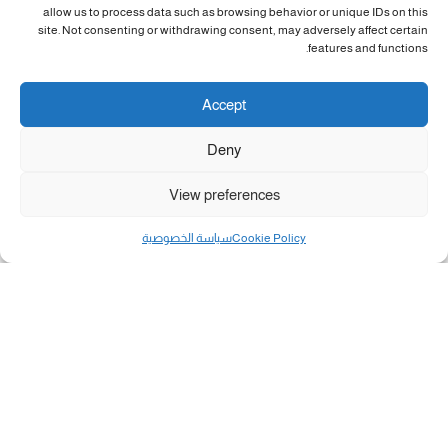
allow us to process data such as browsing behavior or unique IDs on this
site. Not consenting or withdrawing consent, may adversely affect certain
features and functions.
Accept
Deny
View preferences
Cookie Policy
سياسة الخصوصية
مال و أعمال
تحميل كشوفات الغاز في غزة والشمال 3-8-2026.....
«بطاقتي».. خطوة جديدة لتسهيل دفع تكاليف النقل...
سلطة النقد الفلسطينية: بالإمكان فتح حسابات جديدة...
هآرتس: إسرائيل تدرس رد الأخضر وترقب اجتماع...
انضم الينا على فيسبوك