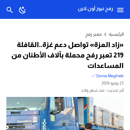
رفح نيوز أون لاين
الرئيسية
معبر رفح
«زاد العزة» تواصل دعم غزة..القافلة
219 تعبر رفح محملة بآلاف الأطنان من
المساعدات
Donia Meghieb ✅
23 يونيو 2026
آخر تحديث :
منذ شهر واحد