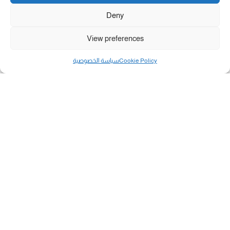
Deny
View preferences
Cookie Policy
سياسة الخصوصية
مال و أعمال
تحميل كشوفات الغاز في غزة والشمال 3-8-2026.....
«بطاقتي».. خطوة جديدة لتسهيل دفع تكاليف النقل...
سلطة النقد الفلسطينية: بالإمكان فتح حسابات جديدة...
هآرتس: إسرائيل تدرس رد الأخضر وترقب اجتماع...
انضم الينا على فيسبوك
"رفح الآن" هو موقع إخباري يركز على تقديم آخر الأخبار