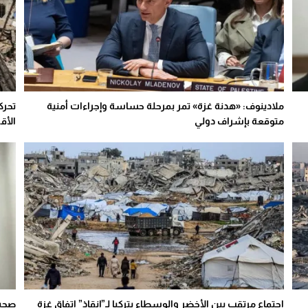
ملادينوف: «هدنة غزة» تمر بمرحلة حساسة وإجراءات أمنية
تحرك
متوقعة بإشراف دولي
الأق
اجتماع مرتقب بين الأخضر والوسطاء بتركيا لـ”إنقاذ” اتفاق غزة
صحيف