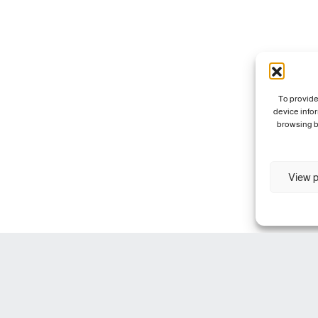
To provide
device info
browsing b
View p