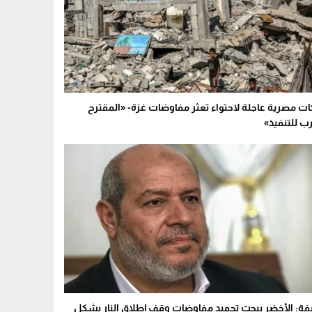
ات مصرية عاجلة لاحتواء تعثر مفاوضات غزة- «المقترح
رب للتنفيذ»
ة: الأخضر يبحث تجميد مفاوضات وقف إطلاق النار بشكل