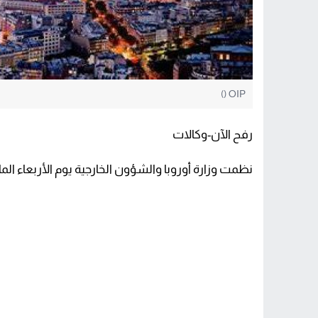
OIP ()
رفح الآن-وكالات
نظمت وزارة أوروبا والشؤون الخارجية يوم الأربعاء الماضي مغادرة 115 شخصًا من قطاع غزة وص