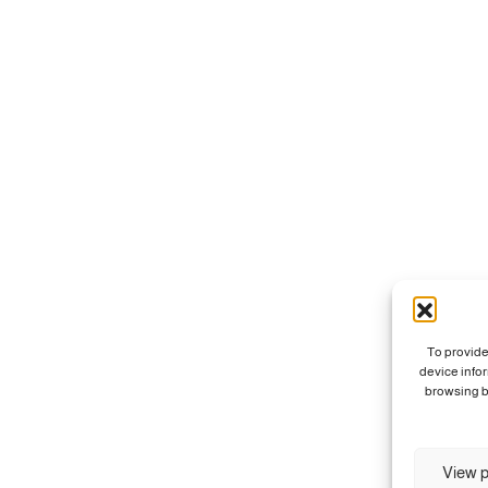
To provide
device info
browsing b
View p