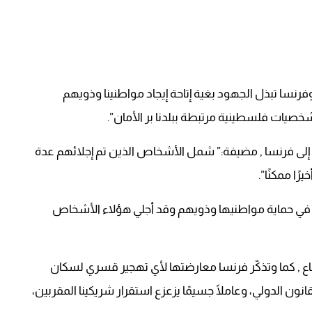
 الفرنسية في بيان لها :” منذ 18 شهرًا وفرنسا تبذل الجهود بغية إتاحة إيجاد مواطنينا وذويهم
ات فلسطينية مرتبطة ببلدنا بر الأمان”.
ي 16 أبريل المنصرم تم إجلاء 59 شخصًا إلى فرنسا , مضيفة:” شمل الأشخاص الذين تم إجلائهم عدة
ا ممكنًا”.
ا في حماية مواطنيها وذويهم وقد أجلي هؤلاء الأشخاص
اع , كما وتذكّر فرنسا معارضتها لأي تهجير قسري لسكان
نون الدولي، وعاملًا جسيمًا يزعزع استقرار شريكينا المقربين،