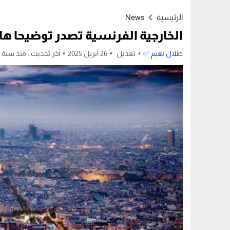
Stop
الرئيسية
News
Previous
الخارجية الفرنسية تصدر توضيحا ها
Next
طلال نعيم ✅
تعديل
26 أبريل 2025
آخر تحديث :
منذ سنة 