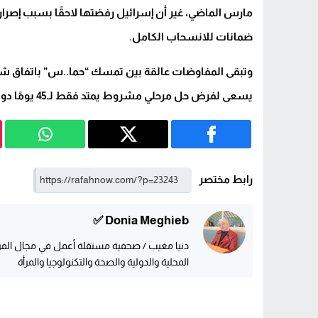
مارس الماضي، غير أن إسرائيل رفضتها لاحقًا بسبب إصرا
ضمانات للانسحاب الكامل.
وتبقى المفاوضات عالقة بين تمسك “حما..س” باتفاق شامل 
يسعى لفرض حل مرحلي مشروط يمتد فقط لـ45 يومًا دون ضمان إنهاء الاحتلا..ل أو الحصار بشكل كامل.
رابط مختصر
Donia Meghieb ✅
دنيا مغيب / صحفية مستقلة أعمل في مجال الفريل
المحلية والدولية والصحة والتكنولوجيا والمرأة