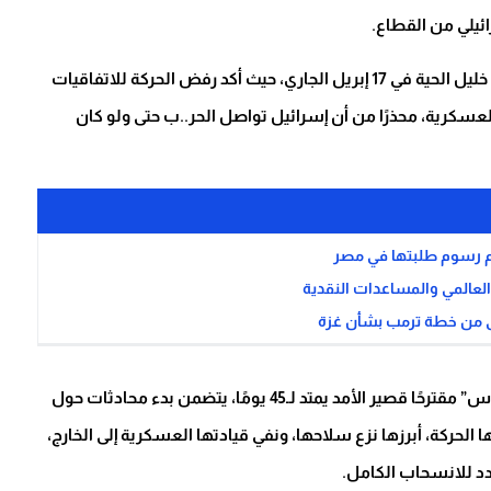
ئيلي من القطاع.
مصادر “القدس” أوضحت أن هذه الرؤية تتسق مع خطاب خليل الحية في 17 إبريل الجاري، حيث أكد رفض الحركة للاتفاقيات
العسكرية، محذرًا من أن إسرائيل تواصل الحر..ب حتى ولو كان
عم رسوم طلبتها في مصر
 العالمي والمساعدات النقدية
لى من خطة ترمب بشأن غزة
في المقابل، كشفت المصادر أن الوسطاء قدموا لـ”حما..س” مقترحًا قصير الأمد يمتد لـ45 يومًا، يتضمن بدء محادثات حول
الحركة، أبرزها نزع سلاحها، ونفي قيادتها العسكرية إلى الخارج،
دد للانسحاب الكامل.