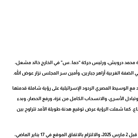
ة محمد درويش، ورئيس حركة “حما..س” في الخارج خالد مشعل،
 الضفة الغربية أزاهر جبارين، وأمين سر المجلس نزار عوض الله.
مع الوسيط المصري الردود الإسرائيلية على رؤية شاملة قدمتها
وتبادل الأسرى، والانسحاب الكامل من غزة، ورفع الحصار، وبدء
طاع. كما شملت الرؤية عرض توقيع هدنة طويلة الأمد تتراوح بين
وتنص رؤية “حما..س” على إعادة الأوضاع إلى ما كانت عليه قبل 2 مارس 2025، والالتزام بالاتفاق الموقع في 17 يناير الماضي،