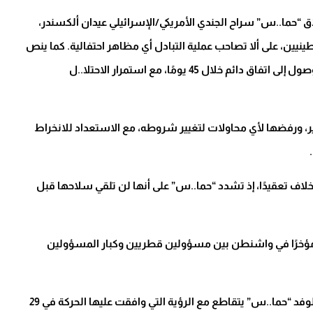
ق “حما..س” سراح الجندي الأمريكي/الإسرائيلي عيدان ألكسندر،
ن، على ألا تصاحب عملية التبادل أي مظاهر احتفالية. كما ينص
على بدء مفاوضات بوساطة أمريكية ومصرية وقطرية للوصول إلى اتفاق دائم خلال 45 يومًا، مع استمرار الاحتلا..ل
ر، ورفضها لأي محاولات لتغيير شروطه، مع الاستعداد للانخراط
لاف تعقيدًا، إذ تشدد “حما..س” على أنها لن تلقي سلاحها قبل
 مؤخرًا في واشنطن بين مسؤولين قطريين وكبار المسؤولين
مصدر مصري مطلع أشار إلى أن الاقتراح المصري المقدم لوفد “حما..س” يتقاطع مع الرؤية التي وافقت عليها الحركة في 29