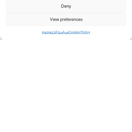
Deny
View preferences
Cookie Policy
سياسة الخصوصية
مال و أعمال
تحميل كشوفات الغاز في غزة والشمال 3-8-2026.....
«بطاقتي».. خطوة جديدة لتسهيل دفع تكاليف النقل...
سلطة النقد الفلسطينية: بالإمكان فتح حسابات جديدة...
هآرتس: إسرائيل تدرس رد الأخضر وترقب اجتماع...
انضم الينا على فيسبوك
"رفح الآن" هو موقع إخباري يركز على تقديم آخر الأخبار