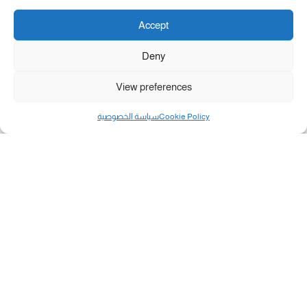
Accept
Deny
View preferences
Cookie Policy
سياسة الخصوصية
مال و أعمال
تحميل كشوفات الغاز في غزة والشمال 3-8-2026.....
«بطاقتي».. خطوة جديدة لتسهيل دفع تكاليف النقل...
سلطة النقد الفلسطينية: بالإمكان فتح حسابات جديدة...
هآرتس: إسرائيل تدرس رد الأخضر وترقب اجتماع...
انضم الينا على فيسبوك