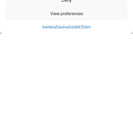
Deny
View preferences
Cookie Policy
سياسة الخصوصية
مال و أعمال
تحميل كشوفات الغاز في غزة والشمال 3-8-2026.....
«بطاقتي».. خطوة جديدة لتسهيل دفع تكاليف النقل...
سلطة النقد الفلسطينية: بالإمكان فتح حسابات جديدة...
هآرتس: إسرائيل تدرس رد الأخضر وترقب اجتماع...
انضم الينا على فيسبوك
"رفح الآن" هو موقع إخباري يركز على تقديم آخر الأخبار
والتطورات المتعلقة بمدينة رفح الفلسطينية. يهدف الموقع