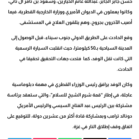
حسن جابر الجابر، عبدالله غانم الخيارين، وسعود بن ثامر آل ثاني،
وكانوا يعملون في الديوان الأميري ووزارة الخارجية القطرية، فيما
أصيب الآخرون بجروح، وهم يتلقون العلاج في المستشفى.
وقع الحادث على الطريق الدولي جنوب سيناء، قبل الوصول إلى
المدينة السياحية بـ50 كيلومترا، حيث انقلبت السيارة الرسمية
التي كانت تقل الوفد، كما فتحت جهات التحقيق تحقيقا في
الحادث.
وكان الوفد يرافق رئيس الوزراء القطري في مهمة دبلوماسية
عاجلة، في إطار “قمة شرم الشيخ للسلام”، والتي ستعقد برئاسة
مشتركة بين الرئيس عبد الفتاح السيسي والرئيس الأمريكي
دونالد ترامب وبمشاركة قادة أكثر من عشرين دولة، للتوقيع على
اتفاق وقف إطلاق النار في غزة.