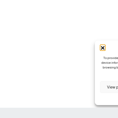
To provide
device info
browsing b
View p