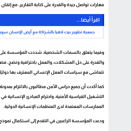
مهارات تواصل جيدة والقدرة على كتابة التقارير، مع إتقان ال
اقرأ أيضا...
جمعية تطوير بيت لاهيا بالشراكة مع أرض الإنسان سويسرا (Terre des hommes) تعلن عن وظائف شاغرة في
وفيما يتعلق بالسمات الشخصية، شددت المؤسسة على أهمية 
والقدرة على حل المشكلات، والعمل باحترافية ونضج، فضلًا 
تتماشى مع سياسات العمل الإنساني المعترف بها دوليًا.
كما أكدت أن جميع حراس الأمن مطالبون بالالتزام بمدو
التشغيل القياسية الأمنية، واحترام المبادئ الإنساني
الممارسات المعتمدة لدى المنظمات الإنسانية الدولية.
ودعت المؤسسة الراغبين في التقدم إلى استكمال نموذج ا