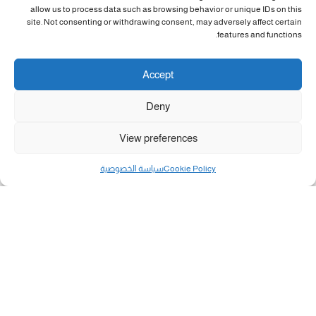
allow us to process data such as browsing behavior or unique IDs on this
site. Not consenting or withdrawing consent, may adversely affect certain
features and functions.
Accept
Deny
View preferences
Cookie Policy
سياسة الخصوصية
مال و أعمال
تحميل كشوفات الغاز في غزة والشمال 3-8-2026.....
«بطاقتي».. خطوة جديدة لتسهيل دفع تكاليف النقل...
سلطة النقد الفلسطينية: بالإمكان فتح حسابات جديدة...
هآرتس: إسرائيل تدرس رد الأخضر وترقب اجتماع...
انضم الينا على فيسبوك