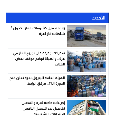
الأحدث
رابط تحميل كشوفات الغاز.. دخول 5
شاحنات غاز لغزة
تعديلات جديدة على توزيع الغاز في
غزة.. والهيئة توضح موقف بعض
الفئات
الهيئة العامة للبترول بغزة تعلن فتح
الدورة الـ11.. مرفق الرابط
إجراءات خاصة لغزة والقدس..
تفاصيل بدء تسجيل الناخبين
للانتخابات التشريعية