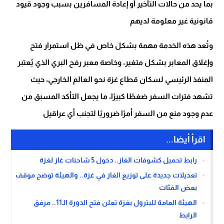
بما يحد من حالات التأخير أو إعادة المسافرين بسبب وجود قيود
قانونية غير معلومة لديهم
وتُعد هذه الخدمة مهمة بشكل خاص في ظل استمرار فتح
وإغلاق المعابر بشكل متغير، وخاصة معبر رفح البري الذي يُعتبر
المنفذ الرئيسي لسكان قطاع غزة نحو العالم الخارجي، حيث
تشهد فترات السفر ضغطًا كبيرًا، ما يجعل التأكد المسبق من
عدم وجود منع من السفر أمرًا ضروريًا لتجنب أي عراقيل
اقرأ أيضا...
رابط تحميل كشوفات الغاز.. دخول 5 شاحنات غاز لغزة
تعديلات جديدة على توزيع الغاز في غزة.. والهيئة توضح موقف
بعض الفئات
الهيئة العامة للبترول بغزة تعلن فتح الدورة الـ11.. مرفق
الرابط