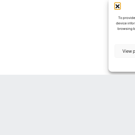
To provide
device info
browsing b
View p