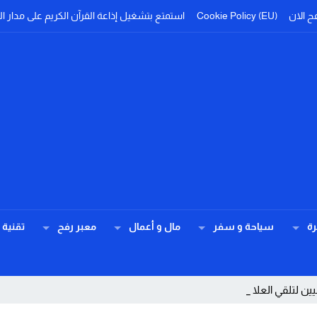
ح الان
Cookie Policy (EU)
استمتع بتشغيل إذاعة القرآن الكريم على مدار ال
ة
سياحة و سفر
مال و أعمال
معبر رفح
تقنية
ين لتلقي العلاج بالمستشف _