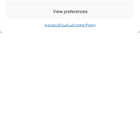
View preferences
Cookie Policy
سياسة الخصوصية
مال و أعمال
تحميل كشوفات الغاز في غزة والشمال 3-8-2026.....
«بطاقتي».. خطوة جديدة لتسهيل دفع تكاليف النقل...
سلطة النقد الفلسطينية: بالإمكان فتح حسابات جديدة...
هآرتس: إسرائيل تدرس رد الأخضر وترقب اجتماع...
انضم الينا على فيسبوك
"رفح الآن" هو موقع إخباري يركز على تقديم آخر الأخبار
والتطورات المتعلقة بمدينة رفح الفلسطينية. يهدف الموقع