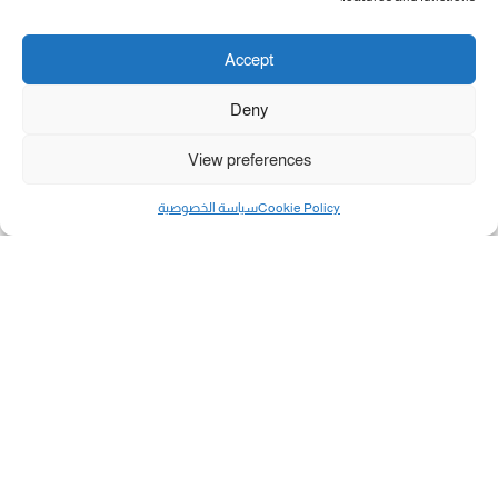
Accept
Deny
View preferences
Cookie Policy
سياسة الخصوصية
مال و أعمال
تحميل كشوفات الغاز في غزة والشمال 3-8-2026.....
«بطاقتي».. خطوة جديدة لتسهيل دفع تكاليف النقل...
سلطة النقد الفلسطينية: بالإمكان فتح حسابات جديدة...
هآرتس: إسرائيل تدرس رد الأخضر وترقب اجتماع...
انضم الينا على فيسبوك