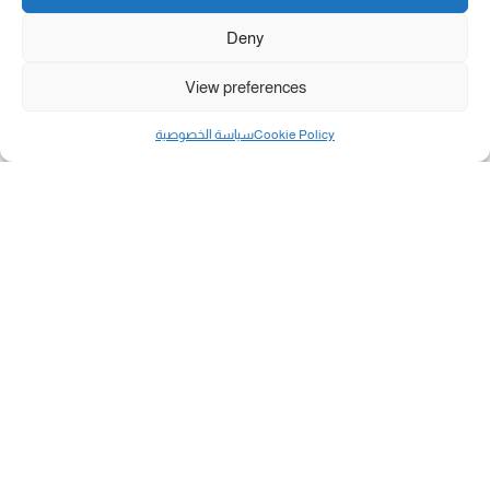
Deny
View preferences
Cookie Policy
سياسة الخصوصية
مال و أعمال
تحميل كشوفات الغاز في غزة والشمال 3-8-2026.....
«بطاقتي».. خطوة جديدة لتسهيل دفع تكاليف النقل...
سلطة النقد الفلسطينية: بالإمكان فتح حسابات جديدة...
هآرتس: إسرائيل تدرس رد الأخضر وترقب اجتماع...
انضم الينا على فيسبوك