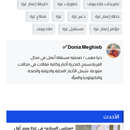
تصريحات ملادينوف
تطورات غزة
خارطة إعمار غزة
خطة إعمار غزة
دعم غزة
غزة
قطاع غزة
مؤتمر إعمار غزة
مستقبل غزة
ملادينوف
Donia Meghieb ✅
دنيا مغيب / صحفية مستقلة أعمل في مجال
الفريلانسينج كمحررة أخبار وكاتبة مقالات في مجالات
متنوعة، تشمل الأخبار المحلية والدولية والصحة
والتكنولوجيا والمرأة
الأحدث
«مجلس السلام» في غزة يمنح أول