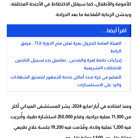
للأمومة والأطفال، كما سيقلل الاكتظاظ في الأجنحة المختلفة،
ويحسّن الرعاية المُقدّمة ما بعد الجراحة.
اقرأ أيضا...
الهيئة العامة للبترول بغزة تعلن فتح الدورة الـ11.. مرفق
الرابط
إجراءات خاصة لغزة والقدس.. تفاصيل بدء تسجيل الناخبين
للانتخابات التشريعية
التعليم في غزة تحدد أماكن خدمة الجمهور لتصديق الشهادات
والرد على الاستفسارات
ومنذ افتتاحه في أيار/مايو 2024، يسّر المستشفى الميداني أكثر
من 11,300 عملية جراحية، وقدّم 250,000 استشارة طبية، وأُجريت
فيه 1,200 عملية ولادة، وقُدّمت فيه 19,200 جلسة علاج طبيعي
وما لا يقل عن 1,500 عملية نقل دم.