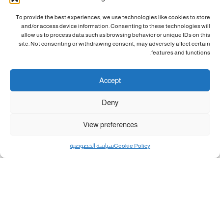
To provide the best experiences, we use technologies like cookies to store
and/or access device information. Consenting to these technologies will
allow us to process data such as browsing behavior or unique IDs on this
site. Not consenting or withdrawing consent, may adversely affect certain
features and functions.
Accept
Deny
View preferences
Cookie Policy
سياسة الخصوصية
مال و أعمال
تحميل كشوفات الغاز في غزة والشمال 3-8-2026.....
«بطاقتي».. خطوة جديدة لتسهيل دفع تكاليف النقل...
سلطة النقد الفلسطينية: بالإمكان فتح حسابات جديدة...
هآرتس: إسرائيل تدرس رد الأخضر وترقب اجتماع...