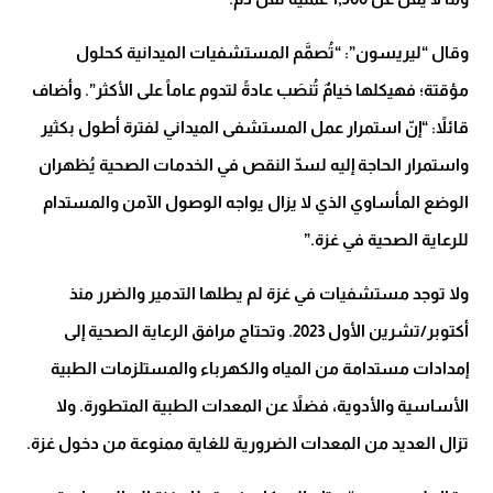
وقال “ليريسون”: “تُصمَّم المستشفيات الميدانية كحلول
مؤقتة؛ فهيكلها خيامٌ تُنصَب عادةً لتدوم عاماً على الأكثر”. وأضاف
قائلاً: “إنّ استمرار عمل المستشفى الميداني لفترة أطول بكثير
واستمرار الحاجة إليه لسدّ النقص في الخدمات الصحية يُظهران
الوضع المأساوي الذي لا يزال يواجه الوصول الآمن والمستدام
للرعاية الصحية في غزة.”
ولا توجد مستشفيات في غزة لم يطلها التدمير والضرر منذ
أكتوبر/تشرين الأول 2023. وتحتاج مرافق الرعاية الصحية إلى
إمدادات مستدامة من المياه والكهرباء والمستلزمات الطبية
الأساسية والأدوية، فضلاً عن المعدات الطبية المتطورة. ولا
تزال العديد من المعدات الضرورية للغاية ممنوعة من دخول غزة.