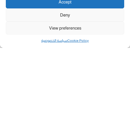
Accept
Deny
View preferences
Cookie Policy
سياسة الخصوصية
مال و أعمال
تحميل كشوفات الغاز في غزة والشمال 3-8-2026.....
«بطاقتي».. خطوة جديدة لتسهيل دفع تكاليف النقل...
سلطة النقد الفلسطينية: بالإمكان فتح حسابات جديدة...
هآرتس: إسرائيل تدرس رد الأخضر وترقب اجتماع...
انضم الينا على فيسبوك