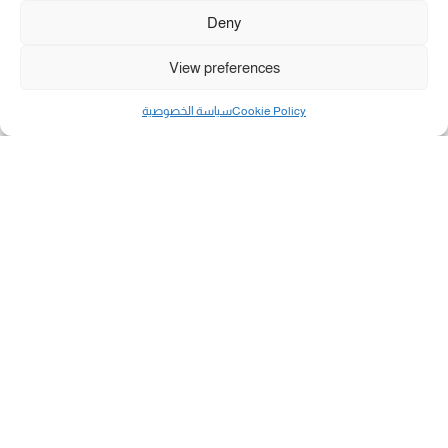
Deny
View preferences
Cookie Policy
سياسة الخصوصية
مال و أعمال
تحميل كشوفات الغاز في غزة والشمال 3-8-2026.....
«بطاقتي».. خطوة جديدة لتسهيل دفع تكاليف النقل...
سلطة النقد الفلسطينية: بالإمكان فتح حسابات جديدة...
هآرتس: إسرائيل تدرس رد الأخضر وترقب اجتماع...
انضم الينا على فيسبوك
"رفح الآن" هو موقع إخباري يركز على تقديم آخر الأخبار