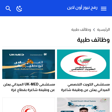
رفح نيوز أون لاين
الرئيسية
وظائف طبية
وظائف طبية
مستشفى الكويت التخصصي
مستشفى UK-MED الميداني يعلن
الميداني يعلن عن وظيفة شاغرة
عن وظيفة شاغرة بقطاع غزة
في غزة