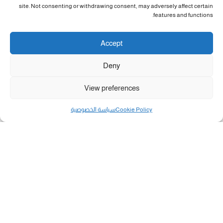
site. Not consenting or withdrawing consent, may adversely affect certain
features and functions.
Accept
Deny
View preferences
Cookie Policy
سياسة الخصوصية
مال و أعمال
تحميل كشوفات الغاز في غزة والشمال 3-8-2026.....
«بطاقتي».. خطوة جديدة لتسهيل دفع تكاليف النقل...
سلطة النقد الفلسطينية: بالإمكان فتح حسابات جديدة...
هآرتس: إسرائيل تدرس رد الأخضر وترقب اجتماع...
انضم الينا على فيسبوك