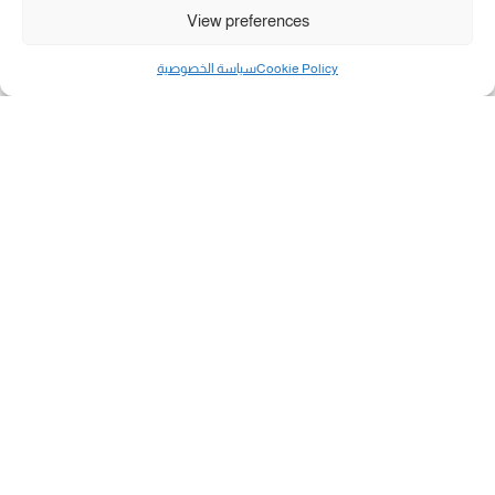
View preferences
Cookie Policy
سياسة الخصوصية
مال و أعمال
تحميل كشوفات الغاز في غزة والشمال 3-8-2026.....
«بطاقتي».. خطوة جديدة لتسهيل دفع تكاليف النقل...
سلطة النقد الفلسطينية: بالإمكان فتح حسابات جديدة...
هآرتس: إسرائيل تدرس رد الأخضر وترقب اجتماع...
انضم الينا على فيسبوك
"رفح الآن" هو موقع إخباري يركز على تقديم آخر الأخبار
والتطورات المتعلقة بمدينة رفح الفلسطينية. يهدف الموقع
إلى توفير تغطية شاملة للأحداث المحلية، بما في ذلك الأخبار