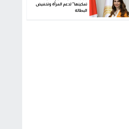
تمكينها” لدعم المرأة وتخفيض
البطالة