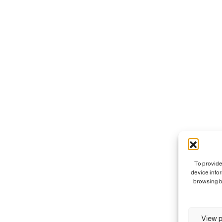
To provide
device info
browsing b
View p