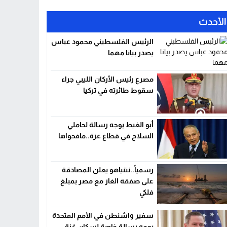
الأحدث
الرئيس الفلسطيني محمود عباس
يصدر بيانا مهما
مصرع رئيس الأركان الليبي جراء
سقوط طائرته في تركيا
أبو الغيط يوجه رسالة لحاملي
السلاح في قطاع غزة..مافحواها
رسمياً..نتنياهو يعلن المصادقة
على صفقة الغاز مع مصر بمبلغ
فلكي
سفير واشنطن في الأمم المتحدة
يوجه رسالة خاصة لسكان غزة