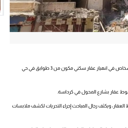
أفادت مصادر طبية مصرية، اليوم الإثنين، بمقتل 10 أشخاص في انهيار عقار سكني مكون من 3 طوابق في حي
سقوط عقار بشارع المحول في كرداسة.
العقار، ويكثف رجال المباحث إجراء التحريات لكشف ملابسات