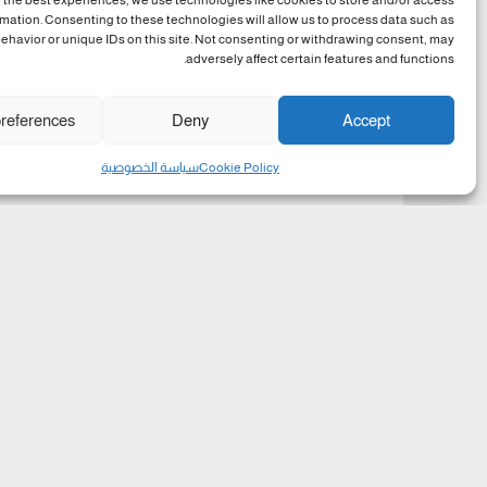
 the best experiences, we use technologies like cookies to store and/or access
rmation. Consenting to these technologies will allow us to process data such as
ehavior or unique IDs on this site. Not consenting or withdrawing consent, may
adversely affect certain features and functions.
references
Deny
Accept
Cookie Policy
سياسة الخصوصية