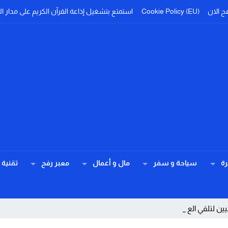
ح الان
Cookie Policy (EU)
استمتع بتشغيل إذاعة القرآن الكريم على مدار ال
ة
سياحة و سفر
مال و أعمال
معبر رفح
تقنية
ين لتلقي العلاج بالمستشف _