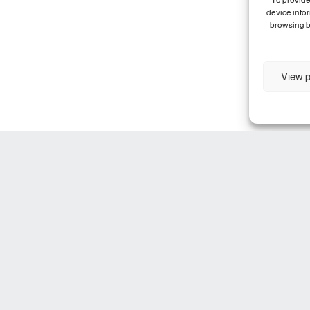
To provide
device info
browsing b
View p