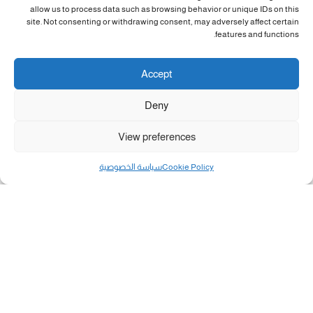
allow us to process data such as browsing behavior or unique IDs on this
site. Not consenting or withdrawing consent, may adversely affect certain
features and functions.
Accept
Deny
View preferences
Cookie Policy
سياسة الخصوصية
مال و أعمال
تحميل كشوفات الغاز في غزة والشمال 3-8-2026.....
«بطاقتي».. خطوة جديدة لتسهيل دفع تكاليف النقل...
سلطة النقد الفلسطينية: بالإمكان فتح حسابات جديدة...
هآرتس: إسرائيل تدرس رد الأخضر وترقب اجتماع...
انضم الينا على فيسبوك