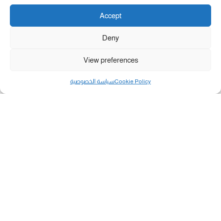
Accept
Deny
View preferences
Cookie Policy
سياسة الخصوصية
مال و أعمال
تحميل كشوفات الغاز في غزة والشمال 3-8-2026.....
«بطاقتي».. خطوة جديدة لتسهيل دفع تكاليف النقل...
سلطة النقد الفلسطينية: بالإمكان فتح حسابات جديدة...
هآرتس: إسرائيل تدرس رد الأخضر وترقب اجتماع...
انضم الينا على فيسبوك