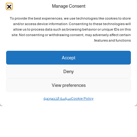
Manage Consent
To provide the best experiences, we use technologies like cookies to store
and/or access device information. Consenting to these technologies will
allow us to process data such as browsing behavior or unique IDs on this
site. Not consenting or withdrawing consent, may adversely affect certain
features and functions.
Accept
Deny
View preferences
Cookie Policy
سياسة الخصوصية
مال و أعمال
تحميل كشوفات الغاز في غزة والشمال 3-8-2026.....
«بطاقتي».. خطوة جديدة لتسهيل دفع تكاليف النقل...
سلطة النقد الفلسطينية: بالإمكان فتح حسابات جديدة...