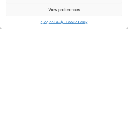
View preferences
Cookie Policy
سياسة الخصوصية
مال و أعمال
تحميل كشوفات الغاز في غزة والشمال 3-8-2026.....
«بطاقتي».. خطوة جديدة لتسهيل دفع تكاليف النقل...
سلطة النقد الفلسطينية: بالإمكان فتح حسابات جديدة...
هآرتس: إسرائيل تدرس رد الأخضر وترقب اجتماع...
انضم الينا على فيسبوك
"رفح الآن" هو موقع إخباري يركز على تقديم آخر الأخبار
والتطورات المتعلقة بمدينة رفح الفلسطينية. يهدف الموقع