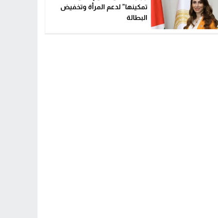
تمكينها” لدعم المرأة وتخفيض
البطالة